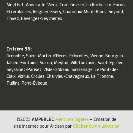
Meythet, Annecy-le-Vieux, Cran-Gevrier, La Roche-sur-Foron,
Étrembières, Reignier-Ésery, Chamonix-Mont-Blanc, Seynod,
Thyez, Faverges-Seythenex
En Isère 38 :
Grenoble, Saint-Martin-d'Hères, Échirolles, Vienne, Bourgoin-
Jallieu, Fontaine, Voiron, Meylan, Villefontaine, Saint-Égrève,
Seyssinet-Pariset, L'Isle-d'Abeau, Sassenage, Le Pont-de-
Claix, Vizille, Crolles, Charvieu-Chavagneux, La Tronche,
Tullins, Pont-Évêque
©2023
AMPERLEC
Mentions légales
– Création de
site internet pour Artisan par
Clicher
Communication