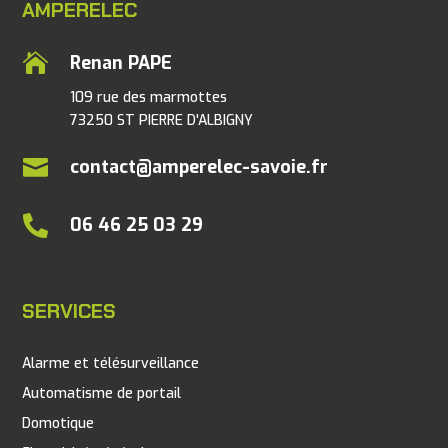
AMPERELEC

Renan PAPE
109 rue des marmottes
73250 ST PIERRE D'ALBIGNY

contact@amperelec-savoie.fr

06 46 25 03 29
SERVICES
Alarme et télésurveillance
Automatisme de portail
Domotique