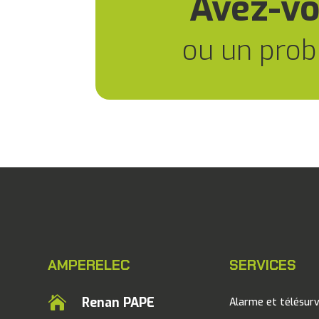
Avez-vo
ou un prob
AMPERELEC
SERVICES

Renan PAPE
Alarme et télésurv