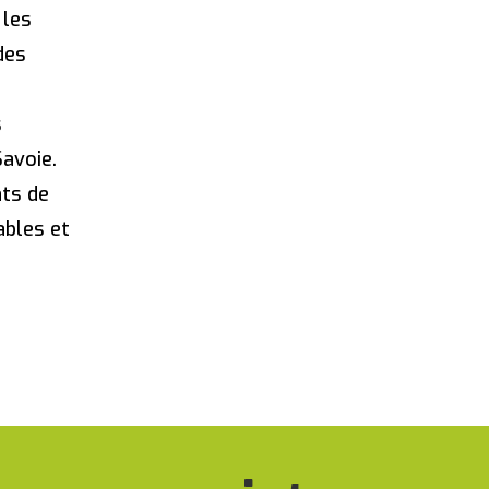
 les
des
s
Savoie.
nts de
ables et