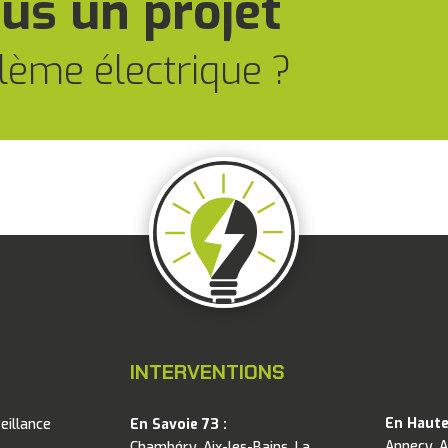
us un projet
lème électrique ?
INTERVENTIONS
En Haute
eillance
En Savoie 73 :
Annecy, 
Chambéry, Aix-les-Bains, La